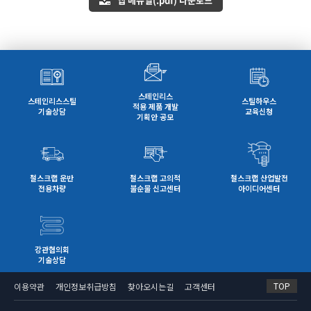
스테인리스
스테인리스스틸
스틸하우스
적용 제품 개발
기술상담
교육신청
기획안 공모
철스크랩 운반
철스크랩 고의적
철스크랩 산업발전
전용차량
불순물 신고센터
아이디어센터
강관협의회
기술상담
TOP
이용약관
개인정보취급방침
찾아오시는길
고객센터