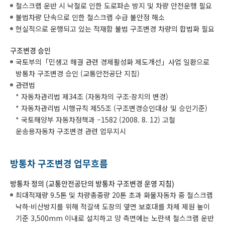
철스크랩 운반 시 낙철로 인한 도로파손 방지 및 차량 안전운행 필요
불법차량 단속으로 인한 철스크랩 수급 불안정 해소
현실적으로 운행되고 있는 적재함 불법 구조변경 차량의 합법화 필요
구조변경 승인
국토부의「민생고 해결 관련 경제활성화 제도개선」사업 일환으로
방통차 구조변경 승인 (교통안전공단 지침)
관련법
* 자동차관리법 제34조 (자동차의 구조·장치의 변경)
* 자동차관리법 시행규칙 제55조 (구조변경승인대상 및 승인기준)
* 국토해양부 자동차정책과 –1582 (2008. 8. 12) 고철
운송용자동차 구조변경 관련 업무지시
방통차 구조변경 업무흐름
방통차 정의 (교통안전공단의 방통차 구조변경 운영 지침)
최대적재량 9.5톤 및 차량총중량 20톤 초과 화물자동차 중 철스크랩
낙하·비산방지를 위해 적갈색 도장의 옆면 보호대를 차체 제원 높이
기준 3,500mm 이내로 설치하고 양 측면에는 노란색 철스크랩 운반