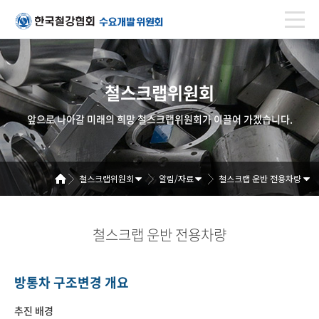
철스크랩위원회
앞으로 나아갈 미래의 희망 철스크랩위원회가 이끌어 가겠습니다.
철스크랩위원회
알림/자료
철스크랩 운반 전용차량
철스크랩 운반 전용차량
방통차 구조변경 개요
추진 배경