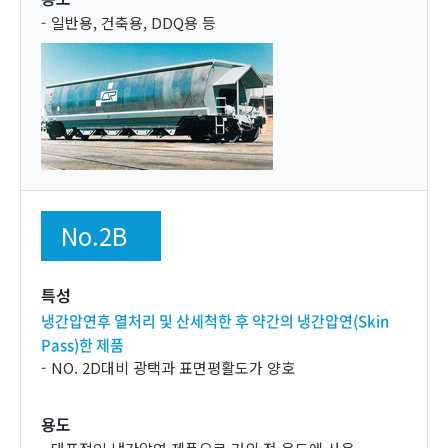
일반용, 건축용, DDQ용 등
No.2B
특성
냉간압연후 열처리 및 산세척한 후 약간의 냉간압연(Skin
Pass)한 제품
NO. 2D대비 광택과 표면평활도가 양호
용도