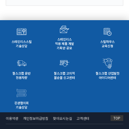
스테인리스
스테인리스스틸
스틸하우스
적용 제품 개발
기술상담
교육신청
기획안 공모
철스크랩 운반
철스크랩 고의적
철스크랩 산업발전
전용차량
불순물 신고센터
아이디어센터
강관협의회
기술상담
TOP
이용약관
개인정보취급방침
찾아오시는길
고객센터