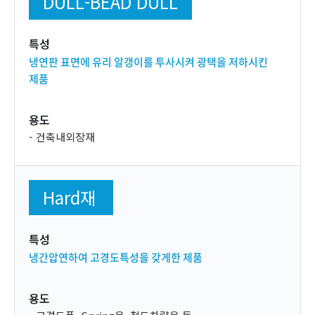
DULL-BEAD DULL
특성
냉연판 표면에 유리 알갱이를 투사시켜 광택을 저하시킨
제품
용도
건축내외장재
Hard재
특성
냉간압연하여 고경도특성을 갖게한 제품
용도