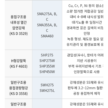
Cu, Cr, P, Ni 등의 원소를
소량 첨가한 저합금강 일반강
SMA275A, B,
용접구조용
대비 4~8배 내식성 발휘
C
내후성 열간
대기노출 후 일정시간
SMA355A, B,
압연강재
경과하면 짙은 갈색의 비정질
C
(KS D 3529)
안정
SMA460
녹층 형성. 재도장 필요 없어
유지관리 및 환경보호에 유리
SHP275
관입성(우수), 항타가 어려운
H형강말뚝
SHP275W
지반 시공용이
(KS F 4603)
SHP355W
부력 우려지반에서 기초 겸
SHP450W
인장말뚝으로 사용
일반구조용
강재성분은 SS재와 유사
SWH275
용접경량형강
판두께 3.2~12mm 철판을
SWH275L
(KS D 3558)
공장 용접하여 제작
일반구조용
강재성분은 SS재와 유사