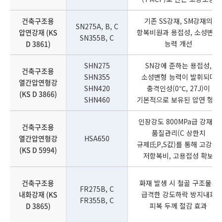
건축구조용
기존 SS강재, SM강재의
SN275A, B, C
압연강재 (KS
항복비원과 용접성, 소성변형
SN355B, C
D 3861)
능력 개선
SHN275
SN강에 준하는 용접성,
건축구조용
SHN355
소성변형 능력이 발휘되며
열간압연형강
SHN420
충격인성(0℃, 27J)이
(KS D 3866)
SHN460
기본적으로 보유된 압연 형강
인장강도 800MPa급 강재로
건축구조용
품질관리(C 상한치
열간압연형강
HSA650
규제氐P,S값)를 통해 고강도,
(KS D 5994)
저항복비, 고용접성 확보
건축구조용
화재 발생 시 철골 구조물의
FR275B, C
내화강재 (KS
급격한 강도하락 방지내화
FR355B, C
D 3865)
피복 두께 절감 효과