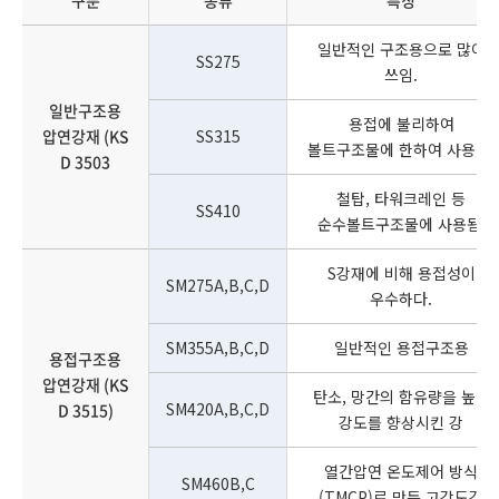
구분
종류
특징
일반적인 구조용으로 많이
SS275
쓰임.
일반구조용
용접에 불리하여
압연강재 (KS
SS315
볼트구조물에 한하여 사용됨.
D 3503
철탑, 타워크레인 등
SS410
순수볼트구조물에 사용됨.
S강재에 비해 용접성이
SM275A,B,C,D
우수하다.
SM355A,B,C,D
일반적인 용접구조용
용접구조용
압연강재 (KS
탄소, 망간의 함유량을 높여
SM420A,B,C,D
D 3515)
강도를 향상시킨 강
열간압연 온도제어 방식
SM460B,C
(TMCP)로 만든 고강도강