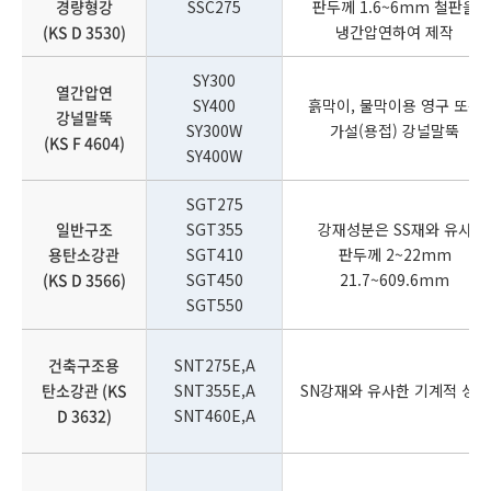
경량형강
SSC275
판두께 1.6~6mm 철판을
(KS D 3530)
냉간압연하여 제작
SY300
열간압연
SY400
흙막이, 물막이용 영구 또는
강널말뚝
SY300W
가설(용접) 강널말뚝
(KS F 4604)
SY400W
SGT275
일반구조
SGT355
강재성분은 SS재와 유사
용탄소강관
SGT410
판두께 2~22mm
(KS D 3566)
SGT450
21.7~609.6mm
SGT550
건축구조용
SNT275E,A
탄소강관 (KS
SNT355E,A
SN강재와 유사한 기계적 성능
D 3632)
SNT460E,A