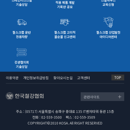
스테인리스스틸
스틸하우스
적용 제품 개발
기술상담
교육신청
기획안 공모
철스크랩 운반
철스크랩 고의적
철스크랩 산업발전
전용차량
불순물 신고센터
아이디어센터
강관협의회
기술상담
TOP
이용약관
개인정보취급방침
찾아오시는길
고객센터
관련사이트
주소 : (05717) 서울특별시 송파구 중대로 135 IT벤쳐타워 동관 15층
전화 : 02-559-3500
팩스 : 02-559-3509
COPYRIGHT©2010 KOSA. All RIGHT RESERVED