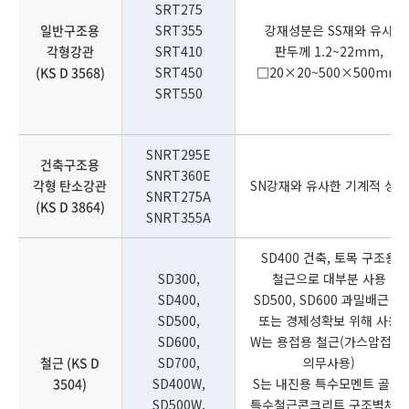
SRT275
일반구조용
SRT355
강재성분은 SS재와 유사
각형강관
SRT410
판두께 1.2~22mm,
(KS D 3568)
SRT450
□20×20~500×500mm
SRT550
SNRT295E
건축구조용
SNRT360E
각형 탄소강관
SN강재와 유사한 기계적 성능
SNRT275A
(KS D 3864)
SNRT355A
SD400 건축, 토목 구조용
SD300,
철근으로 대부분 사용
SD400,
SD500, SD600 과밀배근 시
SD500,
또는 경제성확보 위해 사용
SD600,
W는 용접용 철근(가스압접 시
철근 (KS D
SD700,
의무사용)
3504)
SD400W,
S는 내진용 특수모멘트 골조,
SD500W,
특수철근콘크리트 구조벽체의