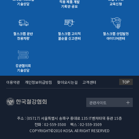
적용 제품 개발
기술상담
교육신청
기획안 공모
철스크랩 운반
철스크랩 고의적
철스크랩 산업발전
전용차량
불순물 신고센터
아이디어센터
강관협의회
기술상담
TOP
이용약관
개인정보취급방침
찾아오시는길
고객센터
관련사이트
주소 : (05717) 서울특별시 송파구 중대로 135 IT벤쳐타워 동관 15층
전화 : 02-559-3500
팩스 : 02-559-3509
COPYRIGHT©2010 KOSA. All RIGHT RESERVED