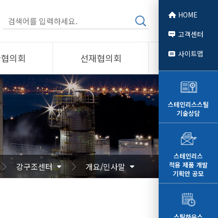
HOME
고객센터
사이트맵
관협의회
선재협의회
소개
제품소개
회원사
스테인리스스틸
기술상담
 소개
선재협의회
자료
알림/자료
문
사진/영상
스테인리스
적용 제품 개발
강구조센터
개요/인사말
영상
기획안 공모
스틸하우스