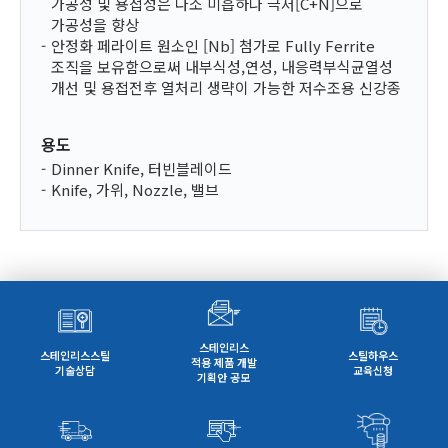
가공성 및 용접성은 다소 미흡하나 극저[C+N]으로
가공성을 향상
안정화 페라이트 원소인 [Nb] 첨가로 Fully Ferrite
조직을 보유함으로써 내부식성,연성, 내응력부식균열성
개선 및 용접전후 열처리 생략이 가능한 저수조용 신강종
용도
Dinner Knife, 터빈블레이드
Knife, 가위, Nozzle, 밸브
스테인리스
스테인리스스틸
스틸하우스
적용 제품 개발
기술상담
교육신청
기획안 공모